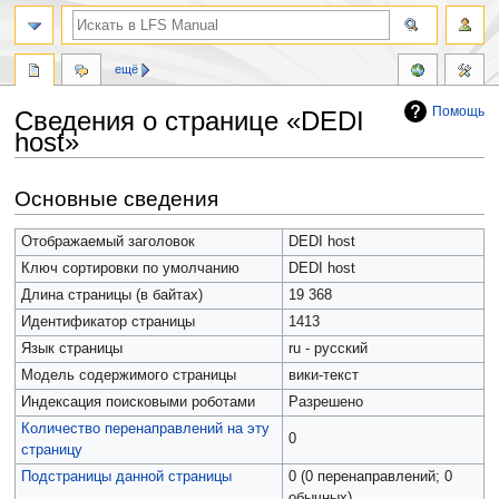
ещё
Помощь
Сведения о странице «DEDI
host»
Перейти
Перейти
Основные сведения
к
к
навигации
поиску
Отображаемый заголовок
DEDI host
Ключ сортировки по умолчанию
DEDI host
Длина страницы (в байтах)
19 368
Идентификатор страницы
1413
Язык страницы
ru - русский
Модель содержимого страницы
вики-текст
Индексация поисковыми роботами
Разрешено
Количество перенаправлений на эту
0
страницу
Подстраницы данной страницы
0 (0 перенаправлений; 0
обычных)