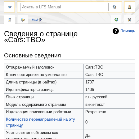
ещё
Помощь
Сведения о странице
«Cars:TBO»
Перейти
Перейти
Основные сведения
к
к
навигации
поиску
Отображаемый заголовок
Cars:TBO
Ключ сортировки по умолчанию
Cars:TBO
Длина страницы (в байтах)
1707
Идентификатор страницы
1436
Язык страницы
ru - русский
Модель содержимого страницы
вики-текст
Индексация поисковыми роботами
Разрешено
Количество перенаправлений на эту
0
страницу
Учитывается счётчиком как
Да
содержательная страница