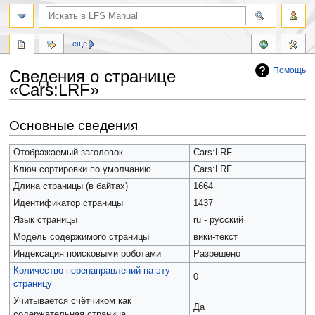
ещё
Помощь
Сведения о странице
«Cars:LRF»
Перейти
Перейти
Основные сведения
к
к
навигации
поиску
Отображаемый заголовок
Cars:LRF
Ключ сортировки по умолчанию
Cars:LRF
Длина страницы (в байтах)
1664
Идентификатор страницы
1437
Язык страницы
ru - русский
Модель содержимого страницы
вики-текст
Индексация поисковыми роботами
Разрешено
Количество перенаправлений на эту
0
страницу
Учитывается счётчиком как
Да
содержательная страница